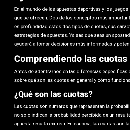
En el mundo de las apuestas deportivas y los juegos
que se ofrecen. Dos de los conceptos más importantes 
en profundidad estos dos tipos de cuotas, sus caract
estrategias de apuestas. Ya sea que seas un apostado
ayudará a tomar decisiones más informadas y potenc
Comprendiendo las cuotas 
Antes de adentrarnos en las diferencias específicas e
sobre qué son las cuotas en general y cómo funciona
¿Qué son las cuotas?
Las cuotas son números que representan la probabili
no solo indican la probabilidad percibida de un resul
apuesta resulta exitosa. En esencia, las cuotas son 