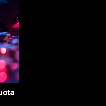
cuota