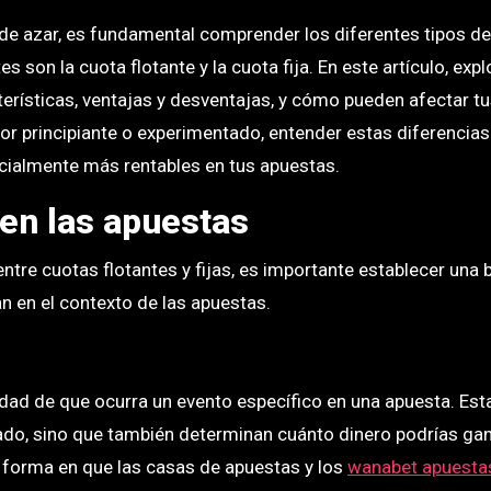
 de azar, es fundamental comprender los diferentes tipos d
son la cuota flotante y la cuota fija. En este artículo, ex
erísticas, ventajas y desventajas, y cómo pueden afectar t
r principiante o experimentado, entender estas diferencias
ialmente más rentables en tus apuestas.
en las apuestas
ntre cuotas flotantes y fijas, es importante establecer una 
n en el contexto de las apuestas.
dad de que ocurra un evento específico en una apuesta. Esta
tado, sino que también determinan cuánto dinero podrías gan
la forma en que las casas de apuestas y los
wanabet apuesta