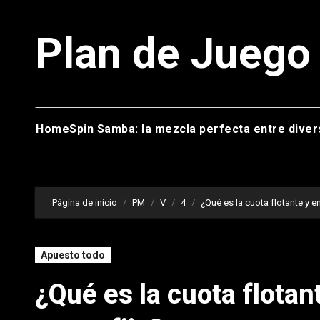
Saltar
al
Plan de Juego
contenido
Home
Spin Samba: la mezcla perfecta entre diver
Página de inicio
PM
V
4
¿Qué es la cuota flotante y en
Apuesto todo
¿Qué es la cuota flotan