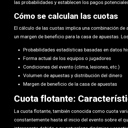
las probabilidades y establecen los pagos potenciale
Cómo se calculan las cuotas
El cálculo de las cuotas implica una combinación de a
un margen de beneficio para la casa de apuestas. Los 
Probabilidades estadísticas basadas en datos hi
Forma actual de los equipos o jugadores
Condiciones del evento (clima, lesiones, etc.)
Volumen de apuestas y distribución del dinero
Margen de beneficio de la casa de apuestas
Cuota flotante: Característ
La cuota flotante, también conocida como cuota vari
constantemente hasta el inicio del evento sobre el q