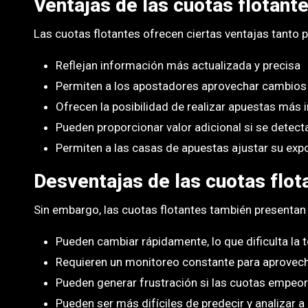
Ventajas de las cuotas flotant
Las cuotas flotantes ofrecen ciertas ventajas tanto
Reflejan información más actualizada y precisa
Permiten a los apostadores aprovechar cambios 
Ofrecen la posibilidad de realizar apuestas más
Pueden proporcionar valor adicional si se dete
Permiten a las casas de apuestas ajustar su expo
Desventajas de las cuotas flot
Sin embargo, las cuotas flotantes también presentan
Pueden cambiar rápidamente, lo que dificulta la
Requieren un monitoreo constante para aprovec
Pueden generar frustración si las cuotas empeor
Pueden ser más difíciles de predecir y analizar a