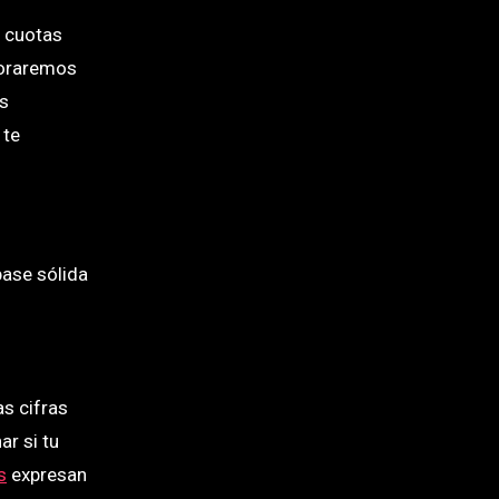
e cuotas
ploraremos
us
 te
base sólida
s cifras
ar si tu
s
expresan