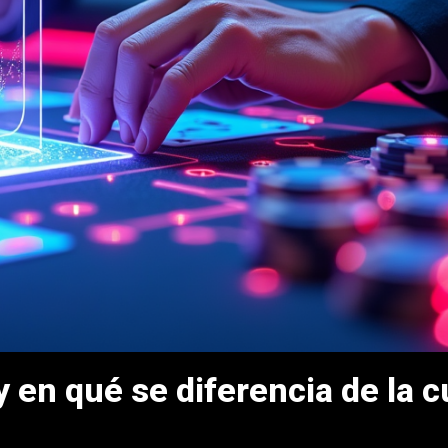
y en qué se diferencia de la 