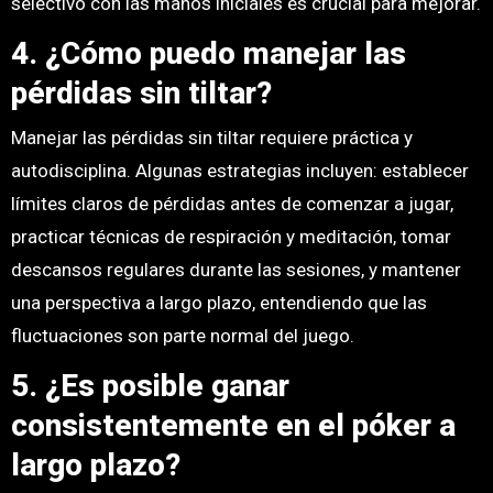
selectivo con las manos iniciales es crucial para mejorar.
4. ¿Cómo puedo manejar las
pérdidas sin tiltar?
Manejar las pérdidas sin tiltar requiere práctica y
autodisciplina. Algunas estrategias incluyen: establecer
límites claros de pérdidas antes de comenzar a jugar,
practicar técnicas de respiración y meditación, tomar
descansos regulares durante las sesiones, y mantener
una perspectiva a largo plazo, entendiendo que las
fluctuaciones son parte normal del juego.
5. ¿Es posible ganar
consistentemente en el póker a
largo plazo?