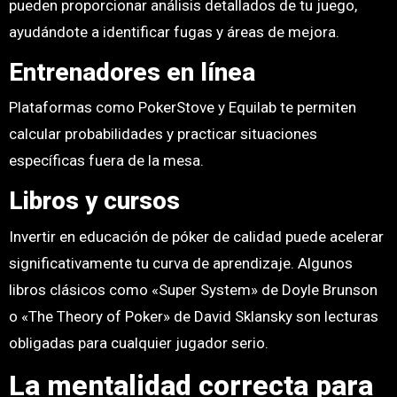
pueden proporcionar análisis detallados de tu juego,
ayudándote a identificar fugas y áreas de mejora.
Entrenadores en línea
Plataformas como PokerStove y Equilab te permiten
calcular probabilidades y practicar situaciones
específicas fuera de la mesa.
Libros y cursos
Invertir en educación de póker de calidad puede acelerar
significativamente tu curva de aprendizaje. Algunos
libros clásicos como «Super System» de Doyle Brunson
o «The Theory of Poker» de David Sklansky son lecturas
obligadas para cualquier jugador serio.
La mentalidad correcta para