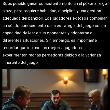
Sí, es posible ganar consistentemente en el póker a largo
plazo, pero requiere habilidad, disciplina y una gestión
adecuada del bankroll. Los jugadores exitosos combinan
un sólido conocimiento de la estrategia del juego con la
capacidad de leer a sus oponentes y adaptarse a
diferentes situaciones. Sin embargo, es importante
recordar que incluso los mejores jugadores
experimentan rachas perdedoras debido a la varianza
inherente del juego.