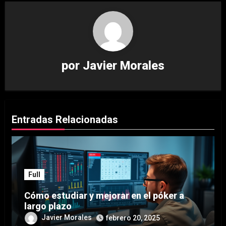
por
Javier Morales
Entradas Relacionadas
Full
Cómo estudiar y mejorar en el póker a
largo plazo
Javier Morales
febrero 20, 2025