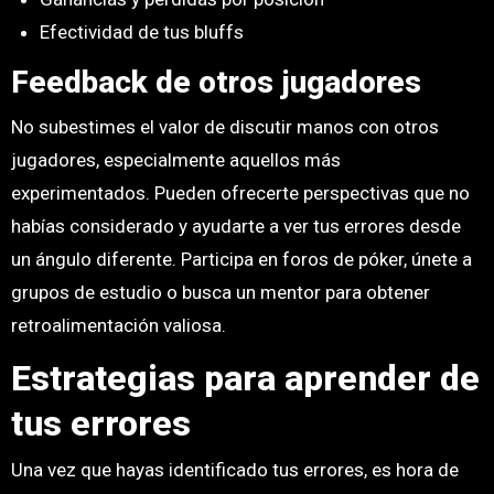
Efectividad de tus bluffs
Feedback de otros jugadores
No subestimes el valor de discutir manos con otros
jugadores, especialmente aquellos más
experimentados. Pueden ofrecerte perspectivas que no
habías considerado y ayudarte a ver tus errores desde
un ángulo diferente. Participa en foros de póker, únete a
grupos de estudio o busca un mentor para obtener
retroalimentación valiosa.
Estrategias para aprender de
tus errores
Una vez que hayas identificado tus errores, es hora de