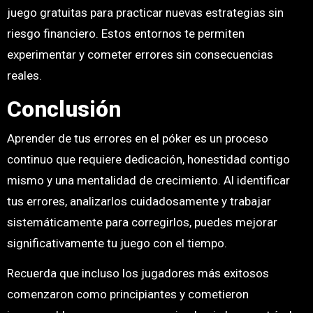
juego gratuitas para practicar nuevas estrategias sin
riesgo financiero. Estos entornos te permiten
experimentar y cometer errores sin consecuencias
reales.
Conclusión
Aprender de tus errores en el póker es un proceso
continuo que requiere dedicación, honestidad contigo
mismo y una mentalidad de crecimiento. Al identificar
tus errores, analizarlos cuidadosamente y trabajar
sistemáticamente para corregirlos, puedes mejorar
significativamente tu juego con el tiempo.
Recuerda que incluso los jugadores más exitosos
comenzaron como principiantes y cometieron