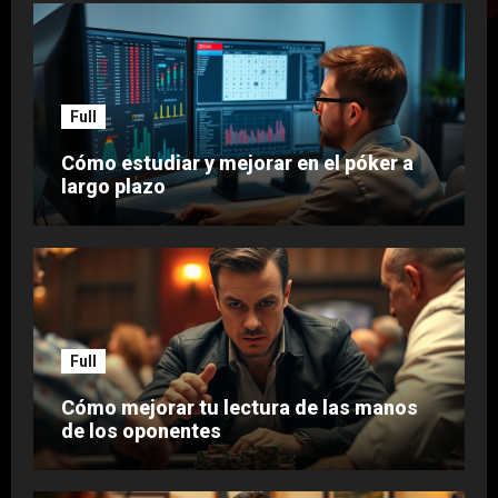
Full
Cómo estudiar y mejorar en el póker a
largo plazo
Full
Cómo mejorar tu lectura de las manos
de los oponentes