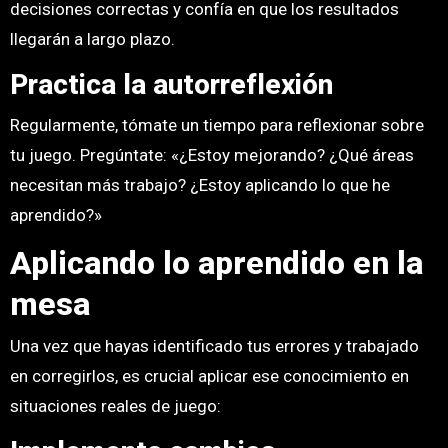
decisiones correctas y confía en que los resultados
llegarán a largo plazo.
Practica la autorreflexión
Regularmente, tómate un tiempo para reflexionar sobre
tu juego. Pregúntate: «¿Estoy mejorando? ¿Qué áreas
necesitan más trabajo? ¿Estoy aplicando lo que he
aprendido?»
Aplicando lo aprendido en la
mesa
Una vez que hayas identificado tus errores y trabajado
en corregirlos, es crucial aplicar ese conocimiento en
situaciones reales de juego: