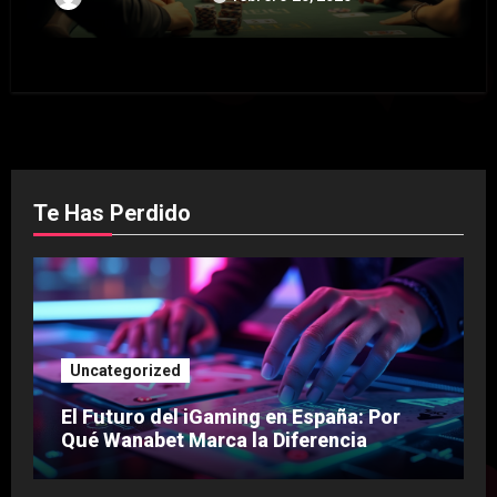
Te Has Perdido
Uncategorized
El Futuro del iGaming en España: Por
Qué Wanabet Marca la Diferencia