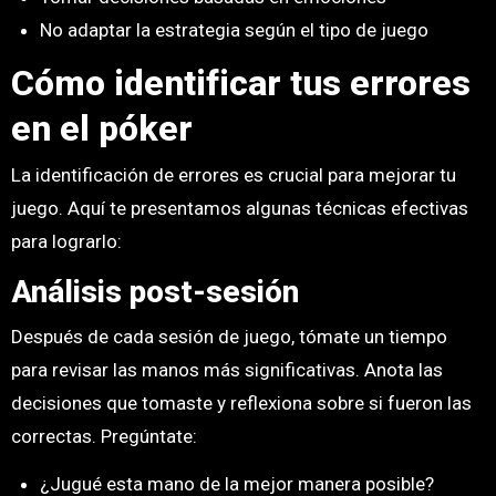
No adaptar la estrategia según el tipo de juego
Cómo identificar tus errores
en el póker
La identificación de errores es crucial para mejorar tu
juego. Aquí te presentamos algunas técnicas efectivas
para lograrlo:
Análisis post-sesión
Después de cada sesión de juego, tómate un tiempo
para revisar las manos más significativas. Anota las
decisiones que tomaste y reflexiona sobre si fueron las
correctas. Pregúntate:
¿Jugué esta mano de la mejor manera posible?