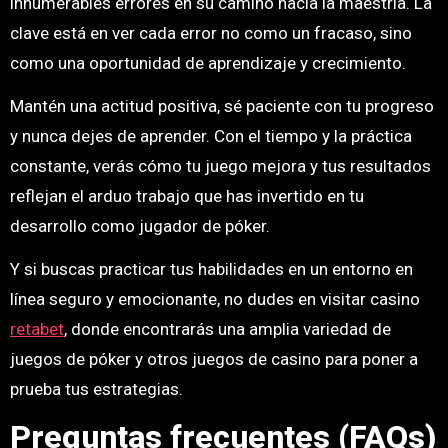
innumerables errores en su camino hacia la maestría. La
clave está en ver cada error no como un fracaso, sino
como una oportunidad de aprendizaje y crecimiento.
Mantén una actitud positiva, sé paciente con tu progreso
y nunca dejes de aprender. Con el tiempo y la práctica
constante, verás cómo tu juego mejora y tus resultados
reflejan el arduo trabajo que has invertido en tu
desarrollo como jugador de póker.
Y si buscas practicar tus habilidades en un entorno en
línea seguro y emocionante, no dudes en visitar casino
retabet
, donde encontrarás una amplia variedad de
juegos de póker y otros juegos de casino para poner a
prueba tus estrategias.
Preguntas frecuentes (FAQs)