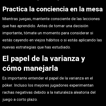
Practica la conciencia en la mesa
Mientras juegas, mantente consciente de las lecciones
que has aprendido. Antes de tomar una decisión
importante, tómate un momento para considerar si
estás cayendo en viejos hábitos o si estás aplicando las
nuevas estrategias que has estudiado.
El papel de la varianza y
cómo manejarla
Es importante entender el papel de la varianza en el
póker. Incluso los mejores jugadores experimentan
rachas negativas debido a la naturaleza aleatoria del
juego a corto plazo.