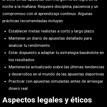
noche a la mañana. Requiere disciplina, paciencia y un
compromiso con el aprendizaje continuo. Algunas
prácticas recomendadas incluyen:
Establecer metas realistas a corto y largo plazo
Mantener un diario de apuestas detallado para
analizar tu rendimiento
Estar dispuesto a adaptar tu estrategia basándote en
los resultados
Mantenerse actualizado sobre las últimas tendencias
y desarrollos en el mundo de las apuestas deportivas
Practicar con apuestas simuladas antes de arriesgar
dinero real
Aspectos legales y éticos