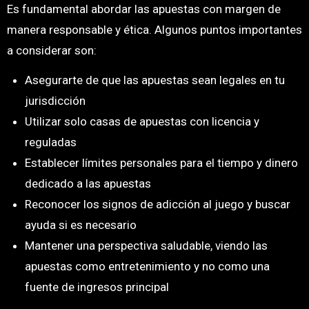
Es fundamental abordar las apuestas con margen de
manera responsable y ética. Algunos puntos importantes
a considerar son:
Asegurarte de que las apuestas sean legales en tu
jurisdicción
Utilizar solo casas de apuestas con licencia y
reguladas
Establecer límites personales para el tiempo y dinero
dedicado a las apuestas
Reconocer los signos de adicción al juego y buscar
ayuda si es necesario
Mantener una perspectiva saludable, viendo las
apuestas como entretenimiento y no como una
fuente de ingresos principal