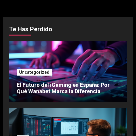
Te Has Perdido
Uncategorized
El Futuro del iGaming en España: Por
Qué Wanabet Marca la Diferencia