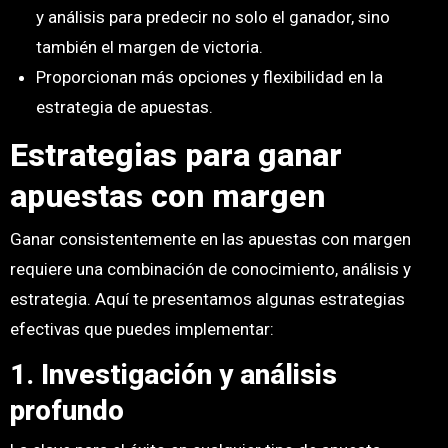
y análisis para predecir no solo el ganador, sino
también el margen de victoria.
Proporcionan más opciones y flexibilidad en la
estrategia de apuestas.
Estrategias para ganar
apuestas con margen
Ganar consistentemente en las apuestas con margen
requiere una combinación de conocimiento, análisis y
estrategia. Aquí te presentamos algunas estrategias
efectivas que puedes implementar:
1. Investigación y análisis
profundo