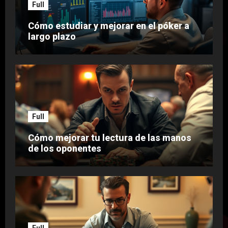
Full
Cómo estudiar y mejorar en el póker a
largo plazo
Full
Cómo mejorar tu lectura de las manos
de los oponentes