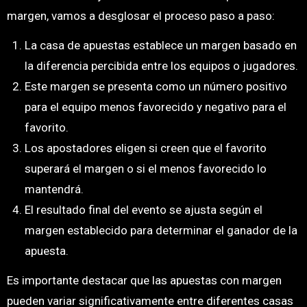
margen, vamos a desglosar el proceso paso a paso:
La casa de apuestas establece un margen basado en
la diferencia percibida entre los equipos o jugadores.
Este margen se presenta como un número positivo
para el equipo menos favorecido y negativo para el
favorito.
Los apostadores eligen si creen que el favorito
superará el margen o si el menos favorecido lo
mantendrá.
El resultado final del evento se ajusta según el
margen establecido para determinar el ganador de la
apuesta.
Es importante destacar que las apuestas con margen
pueden variar significativamente entre diferentes casas