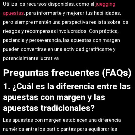
Utiliza los recursos disponibles, como el
juegging
apuestas
, para informarte y mejorar tus habilidades,
pero siempre mantén una perspectiva realista sobre los
riesgos y recompensas involucrados. Con práctica,
paciencia y perseverancia, las apuestas con margen
pueden convertirse en una actividad gratificante y
potencialmente lucrativa.
Preguntas frecuentes (FAQs)
1. ¿Cuál es la diferencia entre las
apuestas con margen y las
apuestas tradicionales?
Las apuestas con margen establecen una diferencia
numérica entre los participantes para equilibrar las