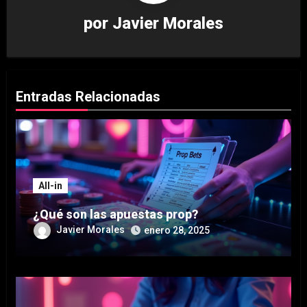
por
Javier Morales
Entradas Relacionadas
All-in
¿Qué son las apuestas prop?
Javier Morales
enero 28, 2025