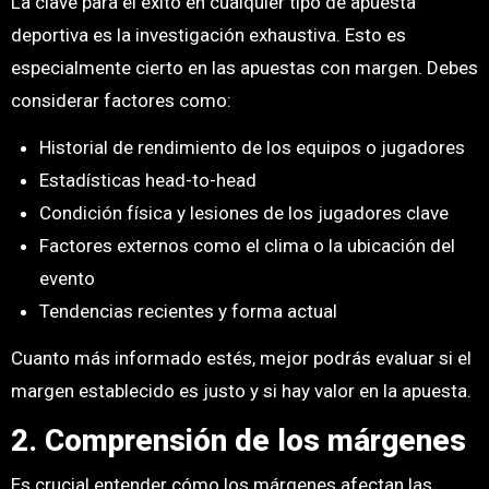
La clave para el éxito en cualquier tipo de apuesta
deportiva es la investigación exhaustiva. Esto es
especialmente cierto en las apuestas con margen. Debes
considerar factores como:
Historial de rendimiento de los equipos o jugadores
Estadísticas head-to-head
Condición física y lesiones de los jugadores clave
Factores externos como el clima o la ubicación del
evento
Tendencias recientes y forma actual
Cuanto más informado estés, mejor podrás evaluar si el
margen establecido es justo y si hay valor en la apuesta.
2. Comprensión de los márgenes
Es crucial entender cómo los márgenes afectan las