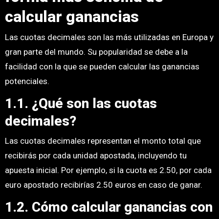
calcular ganancias
Las cuotas decimales son las más utilizadas en Europa y
gran parte del mundo. Su popularidad se debe a la
facilidad con la que se pueden calcular las ganancias
potenciales.
1.1. ¿Qué son las cuotas
decimales?
Las cuotas decimales representan el monto total que
recibirás por cada unidad apostada, incluyendo tu
apuesta inicial. Por ejemplo, si la cuota es 2.50, por cada
euro apostado recibirías 2.50 euros en caso de ganar.
1.2. Cómo calcular ganancias con