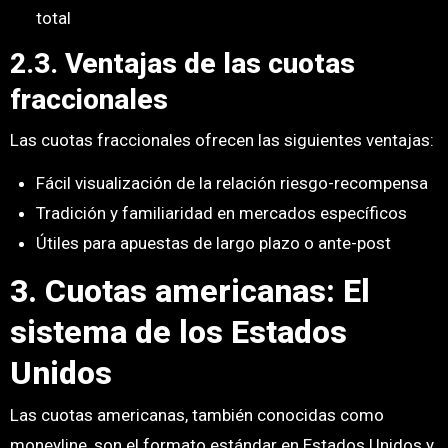
total
2.3. Ventajas de las cuotas
fraccionales
Las cuotas fraccionales ofrecen las siguientes ventajas:
Fácil visualización de la relación riesgo-recompensa
Tradición y familiaridad en mercados específicos
Útiles para apuestas de largo plazo o ante-post
3. Cuotas americanas: El
sistema de los Estados
Unidos
Las cuotas americanas, también conocidas como
moneyline, son el formato estándar en Estados Unidos y