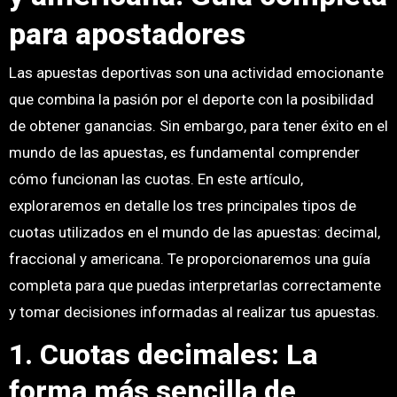
para apostadores
Las apuestas deportivas son una actividad emocionante
que combina la pasión por el deporte con la posibilidad
de obtener ganancias. Sin embargo, para tener éxito en el
mundo de las apuestas, es fundamental comprender
cómo funcionan las cuotas. En este artículo,
exploraremos en detalle los tres principales tipos de
cuotas utilizados en el mundo de las apuestas: decimal,
fraccional y americana. Te proporcionaremos una guía
completa para que puedas interpretarlas correctamente
y tomar decisiones informadas al realizar tus apuestas.
1. Cuotas decimales: La
forma más sencilla de