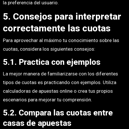
la preferencia del usuario.
5. Consejos para interpretar
correctamente las cuotas
Para aprovechar al máximo tu conocimiento sobre las
cuotas, considera los siguientes consejos:
5.1. Practica con ejemplos
La mejor manera de familiarizarse con los diferentes
tipos de cuotas es practicando con ejemplos. Utiliza
calculadoras de apuestas online o crea tus propios
escenarios para mejorar tu comprensión.
5.2. Compara las cuotas entre
casas de apuestas