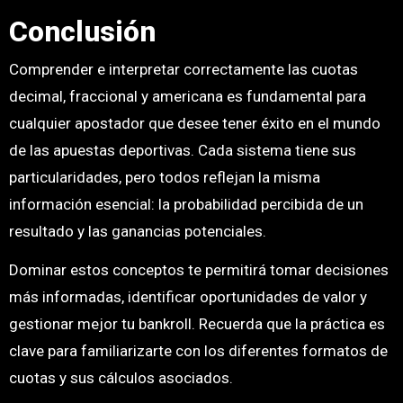
Conclusión
Comprender e interpretar correctamente las cuotas
decimal, fraccional y americana es fundamental para
cualquier apostador que desee tener éxito en el mundo
de las apuestas deportivas. Cada sistema tiene sus
particularidades, pero todos reflejan la misma
información esencial: la probabilidad percibida de un
resultado y las ganancias potenciales.
Dominar estos conceptos te permitirá tomar decisiones
más informadas, identificar oportunidades de valor y
gestionar mejor tu bankroll. Recuerda que la práctica es
clave para familiarizarte con los diferentes formatos de
cuotas y sus cálculos asociados.