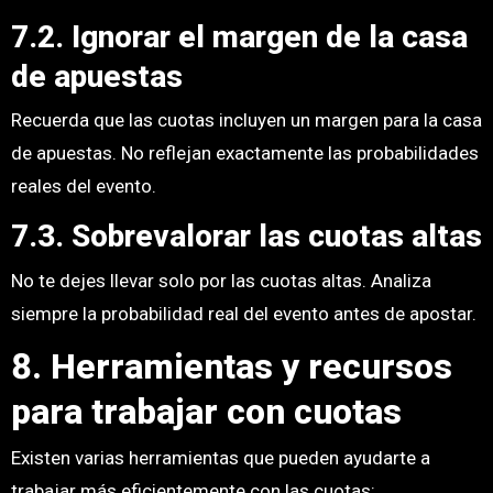
7.2. Ignorar el margen de la casa
de apuestas
Recuerda que las cuotas incluyen un margen para la casa
de apuestas. No reflejan exactamente las probabilidades
reales del evento.
7.3. Sobrevalorar las cuotas altas
No te dejes llevar solo por las cuotas altas. Analiza
siempre la probabilidad real del evento antes de apostar.
8. Herramientas y recursos
para trabajar con cuotas
Existen varias herramientas que pueden ayudarte a
trabajar más eficientemente con las cuotas: