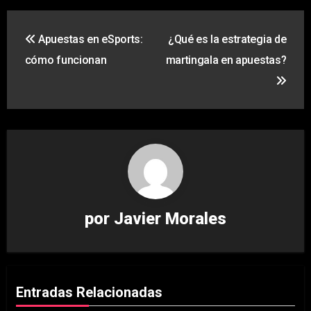
Navegación
Apuestas en eSports:
¿Qué es la estrategia de
de
cómo funcionan
martingala en apuestas?
entradas
por
Javier Morales
Entradas Relacionadas