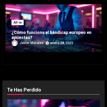
All-in
¿Cómo funciona el hándicap europeo en
apuestas?
Javier Morales
enero 28, 2025
Te Has Perdido