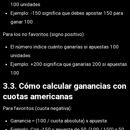
100 unidades
Ejemplo: -150 significa que debes apostar 150 para
ganar 100
Para los no favoritos (signo positivo):
El número indica cuánto ganarías si apuestas 100
unidades
Ejemplo: +200 significa que ganarías 200 si apuestas
100
3.3. Cómo calcular ganancias con
cuotas americanas
Para favoritos (cuota negativa):
Ganancia = (100 / cuota absoluta) x apuesta
Ejemplo: Con -150 y apuesta de 50, (100 / 150) x 50