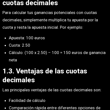
cuotas decimales
Para calcular tus ganancias potenciales con cuotas
decimales, simplemente multiplica tu apuesta por la
cuota y resta la apuesta inicial. Por ejemplo:
Apuesta: 100 euros
Cuota: 2.50
Cálculo: (100 x 2.50) – 100 = 150 euros de ganancia
neta
1.3. Ventajas de las cuotas
decimales
Las principales ventajas de las cuotas decimales son:
Facilidad de cálculo
Comparación rápida entre diferentes opciones de