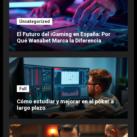
Uncategorized
El Futuro del iGaming en España: Por
Qué Wanabet Marca la Diferencia
Full
Cómo estudiar y mejorar en el póker a
largo plazo