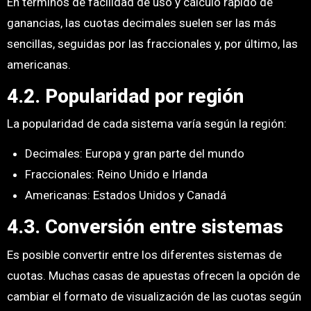
En términos de facilidad de uso y cálculo rápido de
ganancias, las cuotas decimales suelen ser las más
sencillas, seguidas por las fraccionales y, por último, las
americanas.
4.2. Popularidad por región
La popularidad de cada sistema varía según la región:
Decimales: Europa y gran parte del mundo
Fraccionales: Reino Unido e Irlanda
Americanas: Estados Unidos y Canadá
4.3. Conversión entre sistemas
Es posible convertir entre los diferentes sistemas de
cuotas. Muchas casas de apuestas ofrecen la opción de
cambiar el formato de visualización de las cuotas según