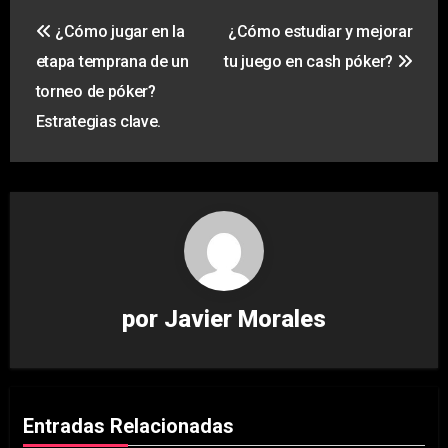
Navegación
¿Cómo jugar en la
¿Cómo estudiar y mejorar
de
etapa temprana de un
tu juego en cash póker?
entradas
torneo de póker?
Estrategias clave.
por
Javier Morales
Entradas Relacionadas