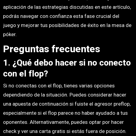
aplicación de las estrategias discutidas en este artículo,
podrás navegar con confianza esta fase crucial del
juego y mejorar tus posibilidades de éxito en la mesa de
póker.
Preguntas frecuentes
1. ¿Qué debo hacer si no conecto
con el flop?
Si no conectas con el flop, tienes varias opciones
dependiendo de la situación. Puedes considerar hacer
una apuesta de continuación si fuiste el agresor preflop,
especialmente si el flop parece no haber ayudado a tus
oponentes. Alternativamente, puedes optar por hacer
check y ver una carta gratis si estás fuera de posición.