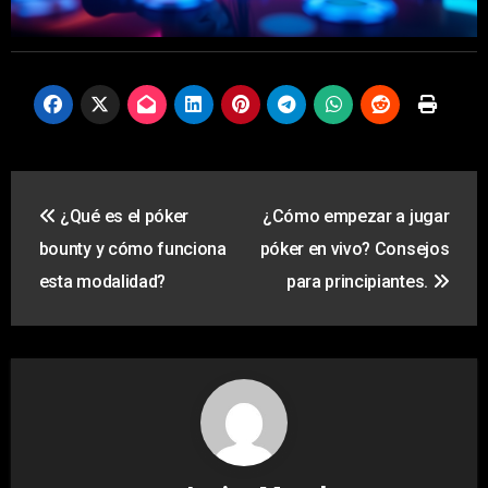
Navegación
¿Qué es el póker
¿Cómo empezar a jugar
de
bounty y cómo funciona
póker en vivo? Consejos
entradas
esta modalidad?
para principiantes.