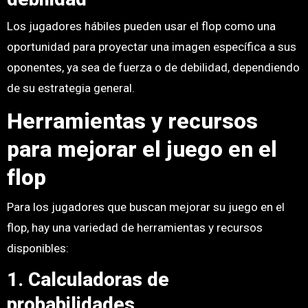
Los jugadores hábiles pueden usar el flop como una
oportunidad para proyectar una imagen específica a sus
oponentes, ya sea de fuerza o de debilidad, dependiendo
de su estrategia general.
Herramientas y recursos
para mejorar el juego en el
flop
Para los jugadores que buscan mejorar su juego en el
flop, hay una variedad de herramientas y recursos
disponibles:
1. Calculadoras de
probabilidades