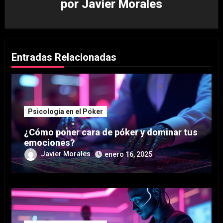
por
Javier Morales
Entradas Relacionadas
Psicología en el Póker
¿Cómo poner cara de póker y dominar tus
emociones?
Javier Morales
enero 16, 2025