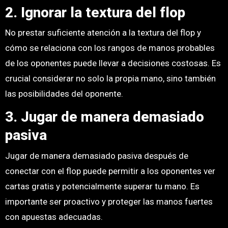
2. Ignorar la textura del flop
No prestar suficiente atención a la textura del flop y
cómo se relaciona con los rangos de manos probables
de los oponentes puede llevar a decisiones costosas. Es
crucial considerar no solo la propia mano, sino también
las posibilidades del oponente.
3. Jugar de manera demasiado
pasiva
Jugar de manera demasiado pasiva después de
conectar con el flop puede permitir a los oponentes ver
cartas gratis y potencialmente superar tu mano. Es
importante ser proactivo y proteger las manos fuertes
con apuestas adecuadas.