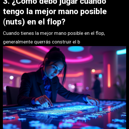
3. ¿Cómo debo jugar cuando
tengo la mejor mano posible
(nuts) en el flop?
Cuando tienes la mejor mano posible en el flop,
generalmente querrás construir el b