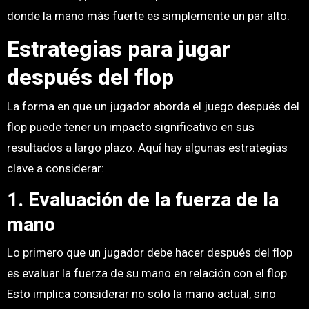
donde la mano más fuerte es simplemente un par alto.
Estrategias para jugar
después del flop
La forma en que un jugador aborda el juego después del
flop puede tener un impacto significativo en sus
resultados a largo plazo. Aquí hay algunas estrategias
clave a considerar:
1. Evaluación de la fuerza de la
mano
Lo primero que un jugador debe hacer después del flop
es evaluar la fuerza de su mano en relación con el flop.
Esto implica considerar no solo la mano actual, sino