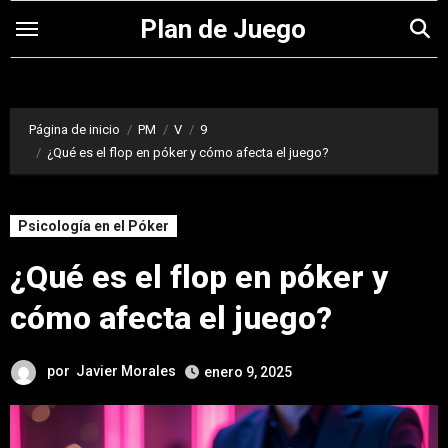
Saltar
Plan de Juego
al
contenido
Página de inicio
PM
V
9
¿Qué es el flop en póker y cómo afecta el juego?
Psicología en el Póker
¿Qué es el flop en póker y
cómo afecta el juego?
por
Javier Morales
enero 9, 2025